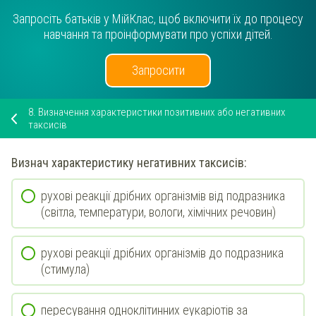
Запросіть батьків у МійКлас, щоб включити їх до процесу
навчання та проінформувати про успіхи дітей.
Запросити
8.
Визначення характеристики позитивних або негативних
таксисів
Визнач
характеристику
негативних
таксисів:
рухові реакції дрібних організмів від подразника
(світла, температури, вологи, хімічних речовин)
рухові реакції дрібних організмів до подразника
(стимула)
пересування одноклітинних еукаріотів за