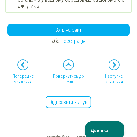
джгутиків
Вхід на сайт
або
Реєстрація
Попереднє
Повернутись до
Наступне
завдання
теми
завдання
Відправити відгук
Copyright © 2026 «МійКлас»