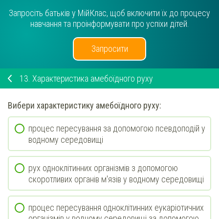
Запросіть батьків у МійКлас, щоб включити їх до процесу
навчання та проінформувати про успіхи дітей.
Запросити
13.
Характеристика амебоїдного руху
Вибери
характеристику
амебоїдного руху
:
процес пересування за допомогою псевдоподій у
водному середовищі
рух одноклітинних організмів з допомогою
скоротливих органів м'язів у водному середовищі
процес пересування одноклітинних еукаріотичних
організмів у водному середовищі за допомогою