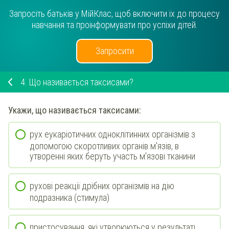
Запросіть батьків у МійКлас, щоб включити їх до процесу
навчання та проінформувати про успіхи дітей.
Запросити
4.
Що називається таксисами?
Укажи
, що називається таксисами:
рух еукаріотичних одноклітинних організмів з
допомогою скоротливих органів м'язів, в
утворенні яких беруть участь м'язові тканини
рухові реакції дрібних організмів на дію
подразника (стимула)
пристосування, які утворюються у результаті