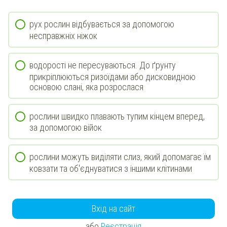
рух рослин відбувається за допомогою
несправжніх ніжок
водорості не пересуваються. До ґрунту
прикріплюються ризоїдами або дисковидною
основою слані, яка розрослася
рослини швидко плавають тупим кінцем вперед,
за допомогою війок
рослини можуть виділяти слиз, який допомагає їм
ковзати та об'єднуватися з іншими клітинами
Вхід на сайт
або
Реєстрація