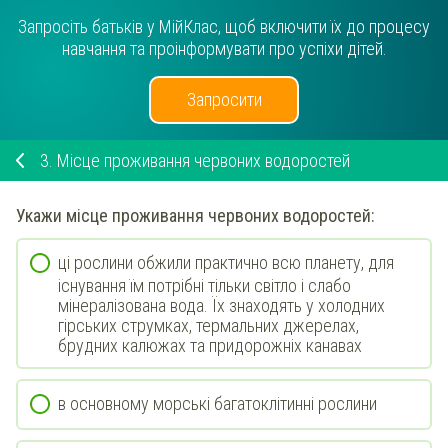
Запросіть батьків у МійКлас, щоб включити їх до процесу
навчання та проінформувати про успіхи дітей.
Запросити
3.
Місце проживання червоних водоростей
Укажи
місце проживання червоних водоростей:
ці рослини обжили практично всю планету, для
існування їм потрібні тільки світло і слабо
мінералізована вода. Їх знаходять у холодних
гірських струмках, термальних джерелах,
брудних калюжах та придорожніх канавах
в основному морські багатоклітинні рослини