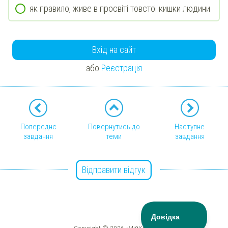
як правило, живе в просвіті товстої кишки людини
Вхід на сайт
або
Реєстрація
Попереднє
Повернутись до
Наступне
завдання
теми
завдання
Відправити відгук
Copyright © 2026 «МійКлас»