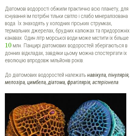
Діатомові водорості обжили практично всю планету, для
існування їм потрібні тільки світло і слабо мінералізована
вода. Їх знаходять у холодних гірських струмках,
термальних джерелах, брудних калюжах та придорожніх
канавах. Один літр морської води може містити їх більше
10
млн. Панцирі діатомових водоростей зберігаються в
донних відкладах, завдяки цьому можна спостерігати їх
еволюцію впродовж мільйонів років.
До діатомових водоростей належать
навікула, пінулярія,
мелозіра, цимбела, діатома, фрагілярія, астеріонела
.