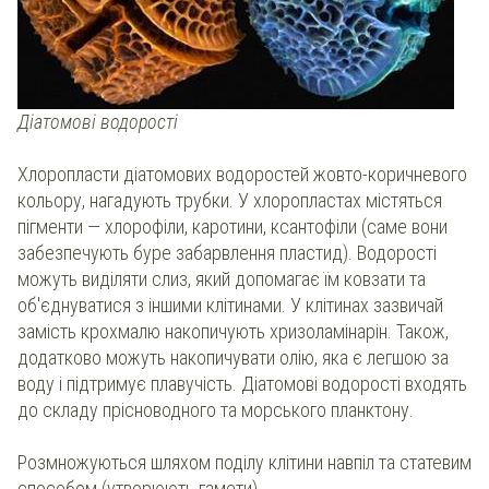
Діатомові водорості
Хлоропласти діатомових водоростей жовто-коричневого
кольору, нагадують трубки. У хлоропластах містяться
пігменти — хлорофіли, каротини, ксантофіли (саме вони
забезпечують буре забарвлення пластид). Водорості
можуть виділяти слиз, який допомагає їм ковзати та
об'єднуватися з іншими клітинами. У клітинах зазвичай
замість крохмалю накопичують хризоламінарін. Також,
додатково можуть накопичувати олію, яка є легшою за
воду і підтримує плавучість. Діатомові водорості входять
до складу прісноводного та морського планктону.
Розмножуються шляхом поділу клітини навпіл та статевим
способом (утворюють гамети).