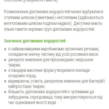
Розмноження діатомових водоростей може відбуватися
статевим шляхом (гаметами) і нестатевим (здійснюється
вегетативним шляхом поділом надвоє). Джгутики мають
тільки гамети окремих груп діатомових водоростей.
Значення діатомових водоростей
:
є найважливішими виробниками органічних речовин,
складаючи значну частину від усієї рослинної маси;
джерело живлення для прісноводних і морських
тварин;
з панцирів викопних форм утворилися поклади
осадових порід;
відмираючи, стають джерелом живлення для бактерій і
найпростіших тварин;
більшість діатомових водоростей є чутливими до
забруднень середовища, тому використовуються під
час оцінювання якості води.