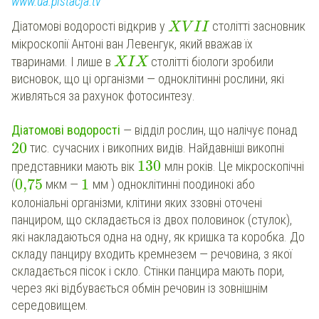
www.ua.pistacja.tv
Діатомові водорості відкрив у
столітті засновник
X
V
I
I
мікроскопії Антоні ван Левенгук, який вважав їх
тваринами. І лише в
столітті біологи зробили
X
I
X
висновок, що ці організми — одноклітинні рослини, які
живляться за рахунок фотосинтезу.
Діатомові водорості
— відділ рослин, що налічує понад
20
тис. сучасних і викопних видів. Найдавніші викопні
130
представники мають вік
млн років. Це мікроскопічні
0,75
1
(
мкм —
мм ) одноклітинні поодинокі або
колоніальні організми, клітини яких ззовні оточені
панциром, що складається із двох половинок (стулок),
які накладаються одна на одну, як кришка та коробка. До
складу панциру входить кремнезем — речовина, з якої
складається пісок і скло. Стінки панцира мають пори,
через які відбувається обмін речовин із зовнішнім
середовищем.