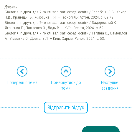
Джерела:
Біологія: підруч. для 7-го кл. зал. заг. серед. освіти / Горобець Л.В., Кокар
Н.В., Кравець І.В., Жирська Г.Я. — Тернопіль: Астон, 2024. с. 69-72.
Біологія: підруч. для 7-го кл. зал. заг. серед. освіти / Задорожний К.,
Ягенська Г., Павленко О., Додь В. — Київ: Освіта, 2024. с. 69.
Біологія: підруч. для 7-го кл. зал. заг. серед. освіти / Тагліна О., Самойлов
А., Утєвська О., Довгаль Л. — Київ, Харків: Ранок, 2024. с. 53.
Попередня тема
Повернутись до
Наступне
теми
завдання
Відправити відгук