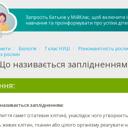
Запросіть батьків у МійКлас, щоб включити ї
навчання та проінформувати про успіхи діте
мети
Біологія
7 клас НУШ
Різноманітність росл
х рослин
Що називається заплідненням
ння:
 називається заплідненням:
лиття гамет (статевих клітин), унаслідок чого утворюєть
ь живих клітин, тканин або цілого організму реагувати 