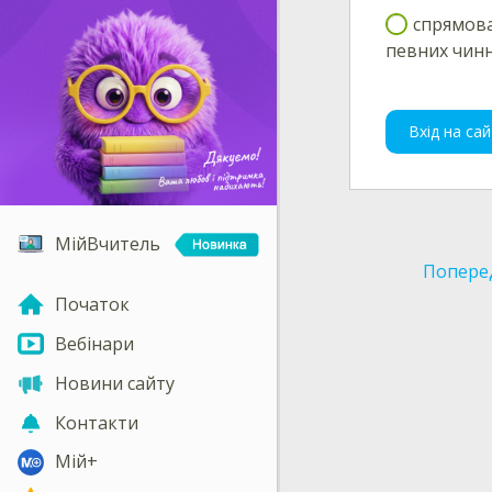
спрямова
певних чинн
Вхід на сай
МійВчитель
Попере
Початок
Вебінари
Новини сайту
Контакти
Мій+