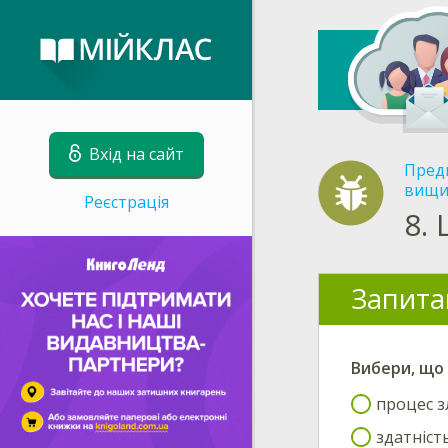
Вхід на сайт
Пред
вищи
Реєстрація
8.
Запита
Вибери
, що
процес з
здатніст