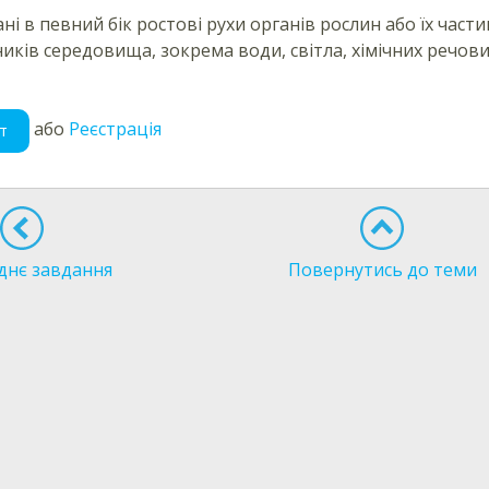
ні в певний бік ростові рухи органів рослин або їх част
иків середовища, зокрема води, світла, хімічних речов
або
Реєстрація
т
днє завдання
Повернутись до теми