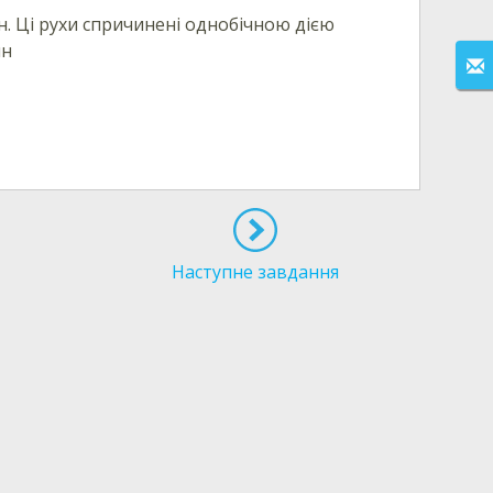
ин. Ці рухи спричинені однобічною дією
ин
Наступне завдання