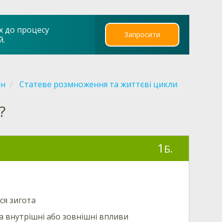
х до процесу
Запросити
й.
ин
Статеве розмноження та життєві цикли
?
1
Б.
ся зигота
на внутрішні або зовнішні впливи