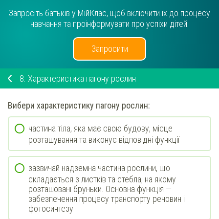
Запросіть батьків у МійКлас, щоб включити їх до процесу
навчання та проінформувати про успіхи дітей.
Запросити
8.
Характеристика пагону рослин
Вибери
характеристику
пагону
рослин:
частина тіла, яка має свою будову, місце
розташування та виконує відповідні функції
зазвичай надземна частина рослини, що
складається з листків та стебла, на якому
розташовані бруньки. Основна функція —
забезпечення процесу транспорту речовин і
фотосинтезу