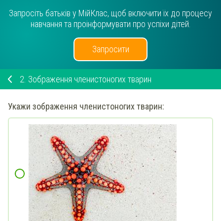
Запросіть батьків у МійКлас, щоб включити їх до процесу
навчання та проінформувати про успіхи дітей.
Запросити
2.
Зображення членистоногих тварин
Укажи
зображення членистоногих тварин: