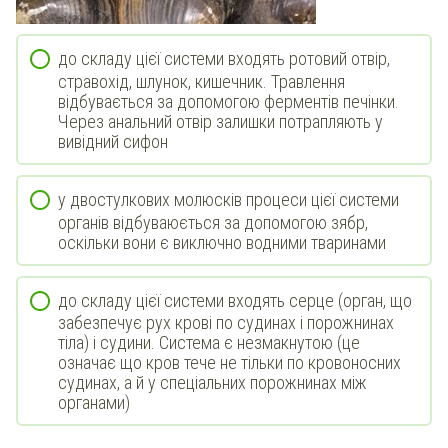
до складу цієї системи входять ротовий отвір,
стравохід, шлунок, кишечник. Травлення
відбувається за допомогою ферментів печінки.
Через анальний отвір залишки потрапляють у
вивідний сифон
у двостулкових молюсків процеси цієї системи
органів відбуваюється за допомогою зябр,
оскільки вони є виключно водними тваринами
до складу цієї системи входять серце (орган, що
забезпечує рух крові по судинах і порожнинах
тіла) і судини. Система є незмакнутою (це
означає що кров тече не тільки по кровоносних
судинах, а й у спеціальних порожнинах між
органами)