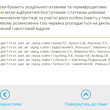
ерви бувають роздільностатевими та гермафродитами.
ня
може відбуватися безстатевим і статевим шляхами.
множення протікає за участю двох особин (навіть у гер
евому розмноженні тіло червяка розпадається на декіль
овний і хвостовий відділи.
 для 7-го кл. закл. заг. серед. освіти / Балан П.Г., Кулініч О.М., Юрченко Л.П. 
 для 7-го кл. зал. заг. серед. освіти / Задорожний К., Ягенська Г., Павленко О.
. для 7-го кл. зал. заг. серед. освіти / Андерсон О.А., Вихренко М.А., Чернін
 для 7-го кл. закл. заг. серед. освіти / Горобець Л.В., Кокар Н.В., Кравець І.В
. для 7-го кл. закл. заг. серед. освіти / Соболь В. — Кам'янець-Подільський: А
 для 7-го кл. закл. заг. серед. освіти / Тагліна О.В., Самойлов А.М., Утєвська О
редня тема
Повернутись до теми