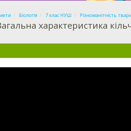
мети
Біологія
7 клас НУШ
Різноманітність твар
Загальна характеристика кіль