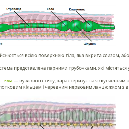
йснюється всією поверхнею тіла, яка вкрита слизом, аб
стема представлена парними трубочками, які містяться у
стема
— вузлового типу, характеризується скупченням 
отковим кільцем і черевним нервовим ланцюжком з від