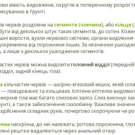
ерви мають видовжене, округле в поперечному розрізі 
ресуванню в ґрунті.
ків червів розділене на
сегменти (членики)
, або
кільця
(
бути від декількох штук таких сегментів, до сотен. Коже
ішні вирости, вузли нервової системи, органи виділення
докремлена від порожнини інших. За незначних ушкодж
а, а лише з декількох ушкоджених сегментів.
ьчастих червів можна виділити
головний
відділ
(передній 
ідділ, задній кінець тіла).
ла
кільчастих червів — шкірно-м'язовий мішок, який скла
в — повздовжніх та кільцевих. Клітини епітелію виділя
оверхня тіла має багато слизових залоз. Слиз виконує з
ґрунті, а також забезпечення газообміну. Важливе значен
здійснення складних рухів, почергово скорочуючи чи ро
тема
наскрізна, до неї належать: ротова порожнина, глот
ені рештки видаляються через анальний отвір.