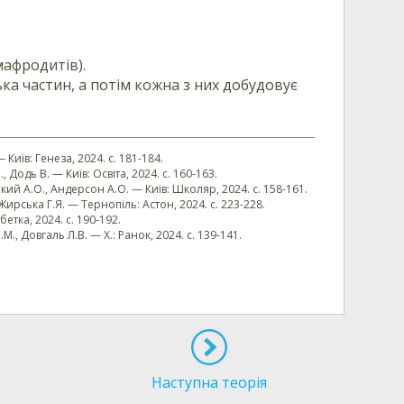
мафродитів).
ка частин, а потім кожна з них добудовує
— Київ: Генеза, 2024. с. 181-184.
, Додь В. — Київ: Освіта, 2024. с. 160-163.
ський А.О., Андерсон А.О. — Київ: Школяр, 2024. с. 158-161.
. Жирська Г.Я. — Тернопіль: Астон, 2024. с. 223-228.
бетка, 2024. с. 190-192.
.М., Довгаль Л.В. — Х.: Ранок, 2024. с. 139-141.
Наступна теорія