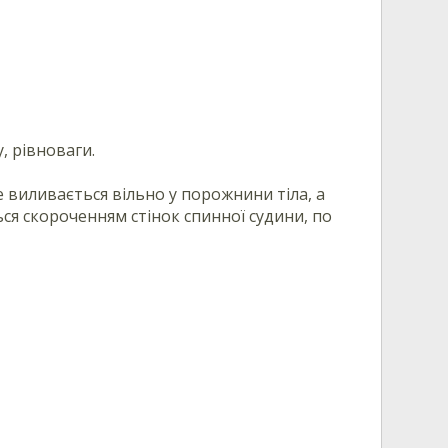
у, рівноваги.
е виливається вільно у порожнини тіла, а
ься скороченням стінок спинної судини, по