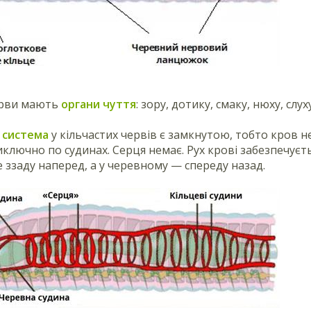
ерви мають
органи чуття
: зору, дотику, смаку, нюху, слух
 система
у кільчастих червів є замкнутою, тобто кров н
иключно по судинах. Серця немає. Рух крові забезпечуєт
де ззаду наперед, а у черевному — спереду назад.