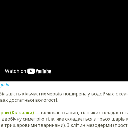
ja.tv
ільшість кільчастих червів поширена у водоймах: океана
вах достатньої вологості.
ерви (Кільчаки)
— включає тварин, тіло яких складається
двобічну симетрію тіла, яке складається з трьох шарів
 є тришаровими тваринами). З клітин мезодерми (прості