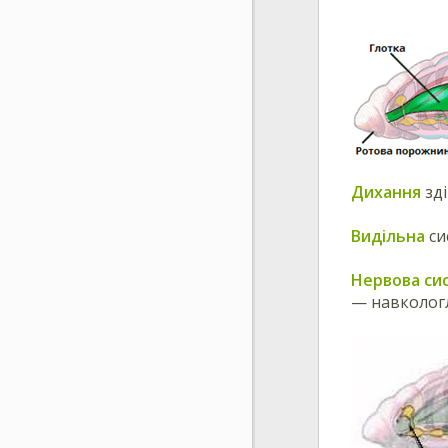
Дихання
зді
Видільна
си
Нервова си
— навкологл