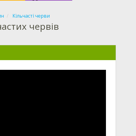
ин
Кільчасті черви
частих червів