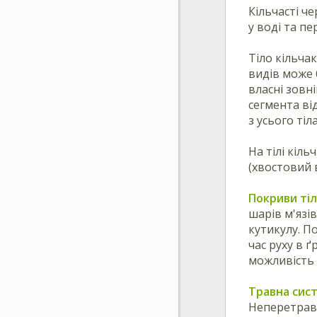
Кільчасті ч
у воді та пе
Тіло кільча
видів може 
власні зовн
сегмента ві
з усього тіл
На тілі кіл
(хвостовий в
Покриви ті
шарів м'язі
кутикулу. П
час руху в 
можливість 
Травна сис
Неперетравл