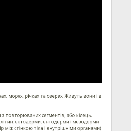
х, морях, річках та озерах. Живуть вони і в
 з повторюваних сегментів, або кілець.
 клітин: ектодерми, ентодерми і мезодерми
р між стінкою тіла і внутрішніми органами)