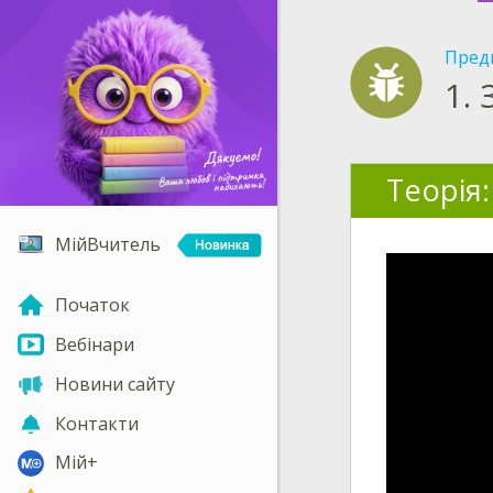
Пред
1.
Теорія:
МійВчитель
Початок
Вебінари
Новини сайту
Контакти
Мій+