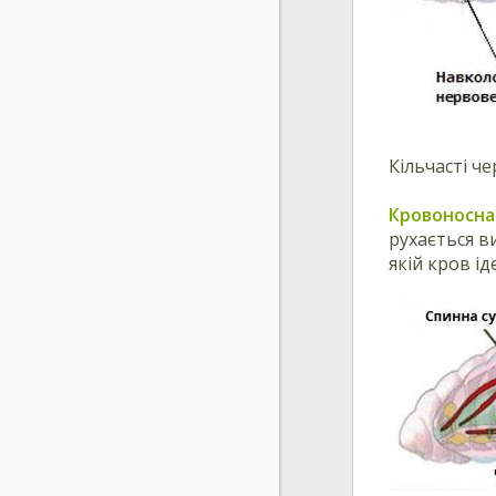
Кільчасті ч
Кровоносна
рухається в
якій кров і