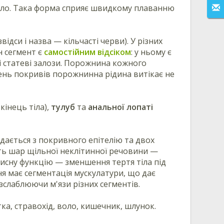
тіло. Така форма сприяє швидкому плаванню
звідси і назва — кільчасті черви). У різних
н сегмент є
самостійним відсіком
: у ньому є
 і статеві залози. Порожнина кожного
ень покривів порожнинна рідина витікає не
кінець тіла),
тулуб
та
анальної лопаті
дається з покривного епітелію та двох
ють шар щільної неклітинної речовини —
ахисну функцію — зменшення тертя тіла під
ня має сегментація мускулатури, що дає
зслаблюючи м'язи різних сегментів.
ка, стравохід, воло, кишечник, шлунок.