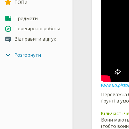
ТОПи
Предмети
Перевірочні роботи
Відправити відгук
Розгорнути
www.ua.pistac
Переважна б
ґрунті в умо
Кільчасті ч
Вони мають 
(тобто вони