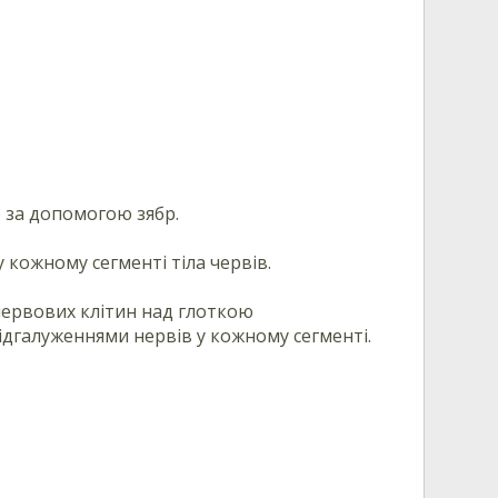
о за допомогою зябр.
 кожному сегменті тіла червів.
нервових клітин над глоткою
галуженнями нервів у кожному сегменті.