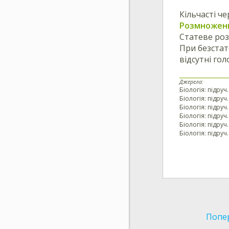
Кільчасті ч
Розмножен
Статеве роз
При безстат
відсутні гол
Джерела:
Біологія: підруч.
Біологія: підруч.
Біологія: підруч
Біологія: підруч.
Біологія: підруч
Біологія: підруч.
Попе