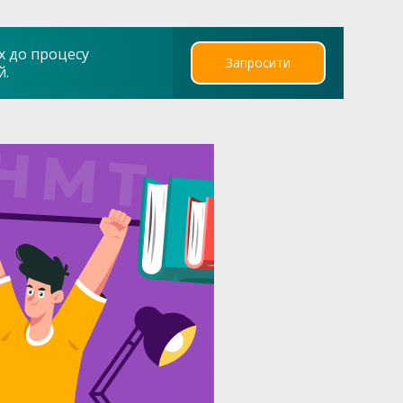
х до процесу
Запросити
й.