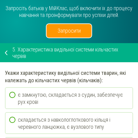
Запросіть батьків у МійКлас, щоб включити їх до процесу
навчання та проінформувати про успіхи дітей.
Запросити
5.
Характеристика видільної системи кільчастих
червів
Укажи
характеристику
видільної
системи
тварин, які
належать до кільчастих червів (кільчаків)
:
є замкнутою, складається з судин, забезпечує
рух крові
складається з навкологлоткового кільця і
черевного ланцюжка, є вузлового типу