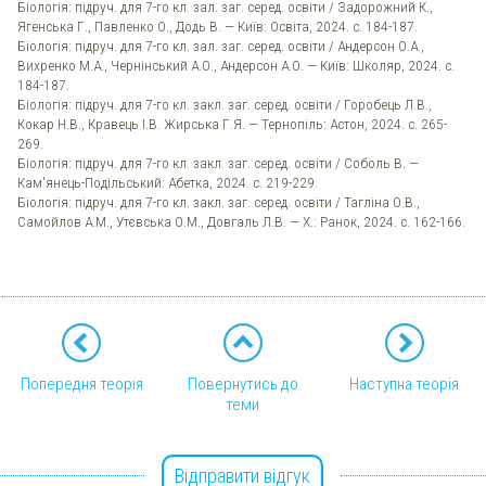
Біологія: підруч. для 7-го кл. зал. заг. серед. освіти / Задорожний К.,
Ягенська Г., Павленко О., Додь В. — Київ: Освіта, 2024. с. 184-187.
Біологія: підруч. для 7-го кл. зал. заг. серед. освіти / Андерсон О.А.,
Вихренко М.А., Чернінський А.О., Андерсон А.О. — Київ: Школяр, 2024. с.
184-187.
Біологія: підруч. для 7-го кл. закл. заг. серед. освіти / Горобець Л.В.,
Кокар Н.В., Кравець І.В. Жирська Г.Я. — Тернопіль: Астон, 2024. с. 265-
269.
Біологія: підруч. для 7-го кл. закл. заг. серед. освіти / Соболь В. —
Кам'янець-Подільський: Абетка, 2024. с. 219-229.
Біологія: підруч. для 7-го кл. закл. заг. серед. освіти / Тагліна О.В.,
Самойлов А.М., Утєвська О.М., Довгаль Л.В. — Х.: Ранок, 2024. с. 162-166.
Попередня теорія
Повернутись до
Наступна теорія
теми
Відправити відгук