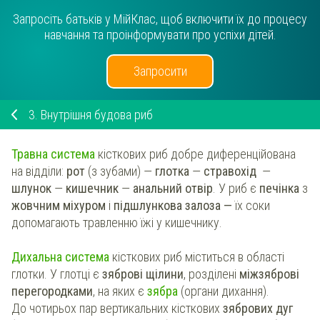
Запросіть батьків у МійКлас, щоб включити їх до процесу
навчання та проінформувати про успіхи дітей.
Запросити
3.
Внутрішня будова риб
Травна система
кісткових риб добре диференційована
на відділи:
рот
(з зубами) —
глотка
—
стравохід
—
шлунок
—
кишечник
—
анальний отвір
. У риб є
печінка
з
жовчним міхуром
і
підшлункова залоза —
їх соки
допомагають травленню їжі у кишечнику.
Дихальна система
кісткових риб міститься в області
глотки. У глотці є
зяброві щілини
, розділені
міжзяброві
перегородками
, на яких є
зябра
(органи дихання).
До чотирьох пар вертикальних кісткових
зябрових дуг