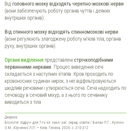
Від
головного мозку відходять черепно-мозкові нерви
(вони забезпечують роботу органів чуттів і деяких
внутрішніх органів).
Від спинного мозку відходять спинномозкові нерви
(вони регулюють злагоджену роботу м'язів тіла, органів
руху, внутрішніх органів).
Органи виділення
представлені
стрічкоподібними
первинними нирками
. Процес виведення сечі
складається з наступних етапів. Кров проходить по
кровоносних судинах нирок, з неї відфільтровуються
шкідливі речовини і утворюється сеча. Сеча надходить по
сечоводу в сечовий міхур, а з нього по сечівнику
виводиться з тіла.
Джерела:
Біологія: підруч. для 7-го кл. закл. заг. серед. освіти / Балан П.Г., Кулініч
О.М., Юрченко Л.П. — Київ: Генеза, 2024. с. 210-212