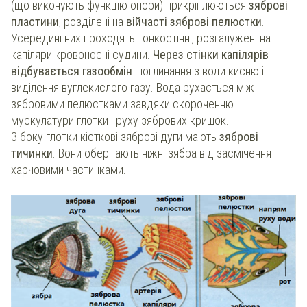
(що виконують функцію опори) прикріплюються
зяброві
пластини
, розділені на
війчасті зяброві пелюстки
.
Усередині них проходять тонкостінні, розгалужені на
капіляри кровоносні судини.
Через стінки капілярів
відбувається газообмін
: поглинання з води кисню і
виділення вуглекислого газу. Вода рухається між
зябровими пелюстками завдяки скороченню
мускулатури глотки і руху зябрових кришок.
З боку глотки кісткові зяброві дуги мають
зяброві
тичинки
. Вони оберігають ніжні зябра від засмічення
харчовими частинками.