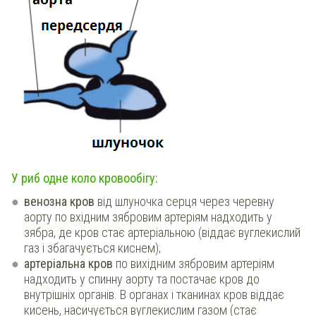
У риб одне коло кровообігу:
венозна кров
від шлуночка серця через черевну
аорту по вхідним зябровим артеріям надходить у
зябра, де кров стає артеріальною (віддає вуглекислий
газ і збагачується киснем);
артеріальна кров
по вихідним зябровим артеріям
надходить у спинну аорту та постачає кров до
внутрішніх органів. В органах і тканинах кров віддає
кисень, насичується вуглекислим газом (стає