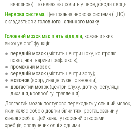
венозною) і по венах надходить у передсердя серця.
Нервова система.
Центральна нервова система (ЦНС)
складається з
головного
і
спинного мозку
.
Головний мозок має п'ять відділів
,
кожен з яких
виконує свої функції:
передній мозок
(містить центри нюху, контролю
поведінки тварини і рефлексів);
проміжний мозок
;
середній мозок
(містить центри зору);
мозочок
(координація рухів і рівноваги);
довгастий мозок
(центри слуху, дотику, регуляції
дихання, кровообігу, травлення).
Довгастий мозок поступово переходить у спинний мозок,
який являє собою довгий білий тяж, розташований у
каналі хребта. Цей канал утворений отворами
хребців, сполучених одні з одними.