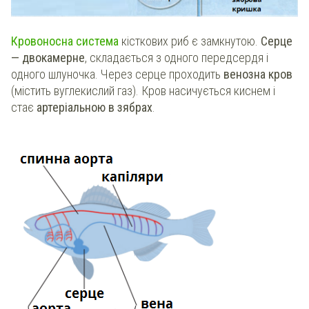
Кровоносна система
кісткових риб є замкнутою.
Серце
— двокамерне
, складається з одного передсердя і
одного шлуночка. Через серце проходить
венозна кров
(містить вуглекислий газ). Кров насичується киснем і
стає
артеріальною в зябрах
.