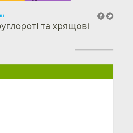
ин
углороті та хрящові