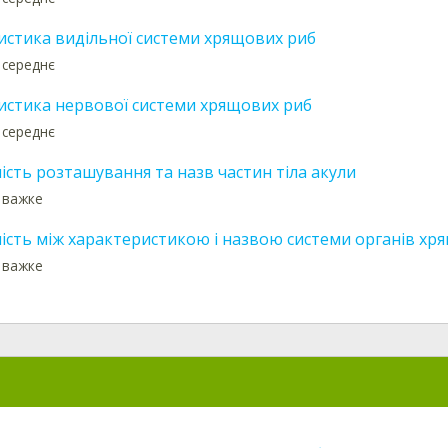
истика видільної системи хрящових риб
 середнє
истика нервової системи хрящових риб
 середнє
ість розташування та назв частин тіла акули
: важке
ність між характеристикою і назвою системи органів хр
: важке