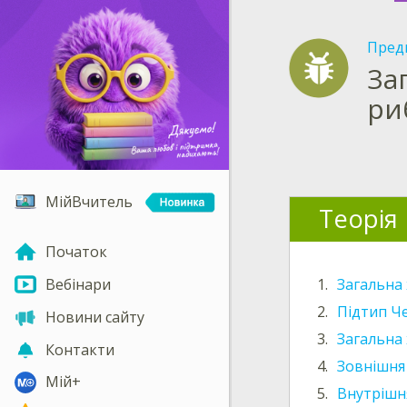
Пред
За
ри
МійВчитель
Теорія
Початок
1.
Загальна
Вебінари
2.
Підтип Че
Новини сайту
3.
Загальна
Контакти
4.
Зовнішня
Мій+
5.
Внутрішн