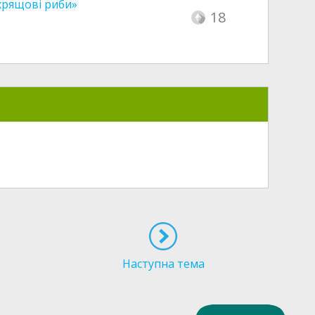
хрящові риби»
18
Наступна тема