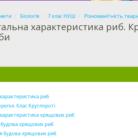
мети
Біологія
7 клас НУШ
Різноманітність твар
гальна характеристика риб. Кр
би
 характеристика риб
репні. Клас Круглороті
 характеристика хрящових риб
 будова хрящових риб
я будова хрящових риб