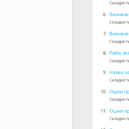
Складніст
6.
Визначе
Складніст
7.
Визначе
Складніст
8.
Риби, як
Складніст
9.
Назви ча
Складніст
10.
Оціни п
Складніст
11.
Оціни п
Складніст