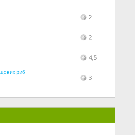
2
2
4,5
ящових риб
3