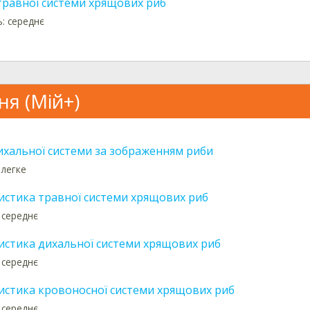
травної системи хрящових риб
ь: середнє
ня (Мій+)
ихальної системи за зображенням риби
 легке
истика травної системи хрящових риб
 середнє
истика дихальної системи хрящових риб
 середнє
истика кровоносної системи хрящових риб
 середнє