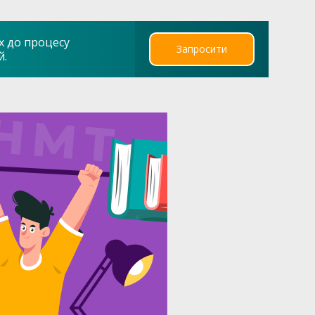
х до процесу
Запросити
й.