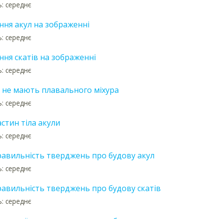
ь: середнє
ння акул на зображенні
ь: середнє
ння скатів на зображенні
ь: середнє
і не мають плавального міхура
ь: середнє
стин тіла акули
ь: середнє
равильність тверджень про будову акул
ь: середнє
равильність тверджень про будову скатів
ь: середнє