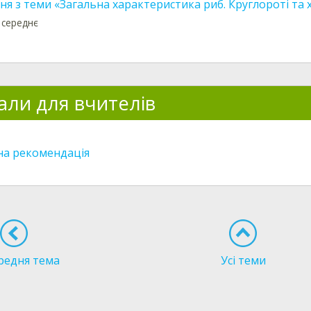
я з теми «Загальна характеристика риб. Круглороті та 
 середнє
али для вчителів
а рекомендація
редня тема
Усі теми