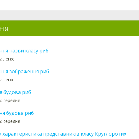
ня
ння назви класу риб
: легке
ння зображення риб
: легке
я будова риб
ь: середнє
ня будова риб
ь: середнє
а характеристика представників класу Круглоротих