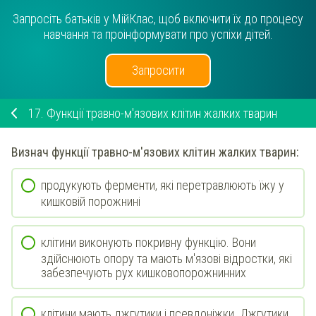
Запросіть батьків у МійКлас, щоб включити їх до процесу
навчання та проінформувати про успіхи дітей.
Запросити
17.
Функції травно-м'язових клітин жалких тварин
Визнач
функції
травно-м'язових
клітин
жалких
тварин:
продукують ферменти, які перетравлюють їжу у
кишковій порожнині
клітини виконують покривну функцію. Вони
здійснюють опору та мають м'язові відростки, які
забезпечують рух кишковопорожнинних
клітини мають джгутики і псевдоніжки. Джгутики