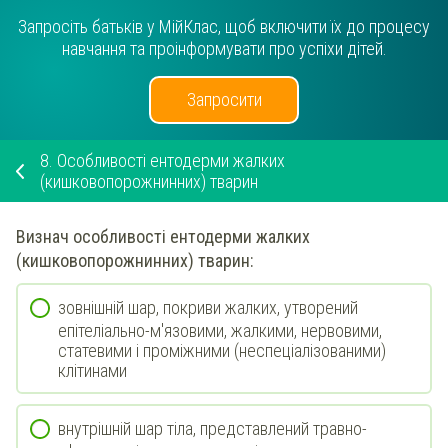
Запросіть батьків у МійКлас, щоб включити їх до процесу
навчання та проінформувати про успіхи дітей.
Запросити
8.
Особливості ентодерми жалких
(кишковопорожнинних) тварин
Визнач
особливості
ентодерми
жалких
(кишковопорожнинних) тварин:
зовнішній шар, покриви жалких, утворений
епітеліально-м'язовими, жалкими, нервовими,
статевими і проміжними (неспеціалізованими)
клітинами
внутрішній шар тіла, представлений ​​травно-