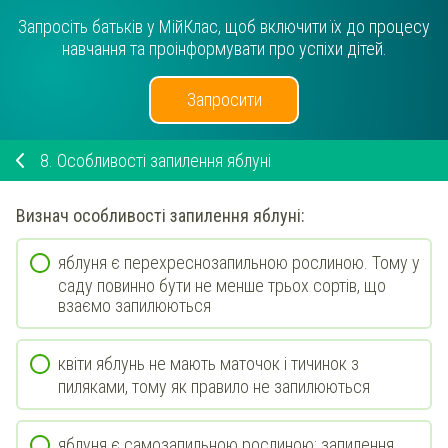
Запросіть батьків у МійКлас, щоб включити їх до процесу
навчання та проінформувати про успіхи дітей.
Запросити
8.
Особливості запилення яблуні
Визнач
особливості запилення яблуні:
яблуня є перехреснозапильною рослиною. Тому у
саду повинно бути не менше трьох сортів, що
взаємо запилюються
квіти яблунь не мають маточок і тичинок з
пиляками, тому як правило не запилюються
яблуня є самозапильною рослиною: запилення