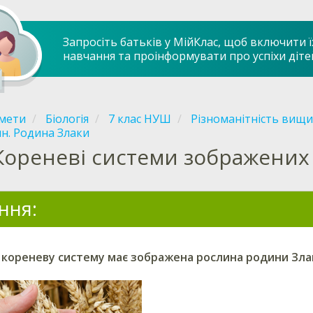
Запросіть батьків у МійКлас, щоб включити ї
навчання та проінформувати про успіхи діте
мети
Біологія
7 клас НУШ
Різноманітність вищи
н. Родина Злаки
Кореневі системи зображених
ння:
у кореневу систему має зображена
рослина родини Зла