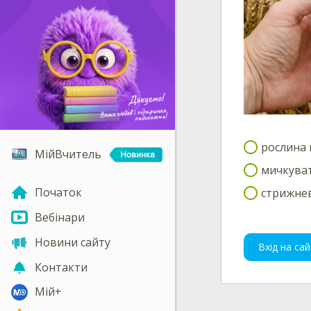
рослина 
МійВчитель
мичкуват
Початок
стрижнев
Вебінари
Новини сайту
Вхід на сай
Контакти
Мій+