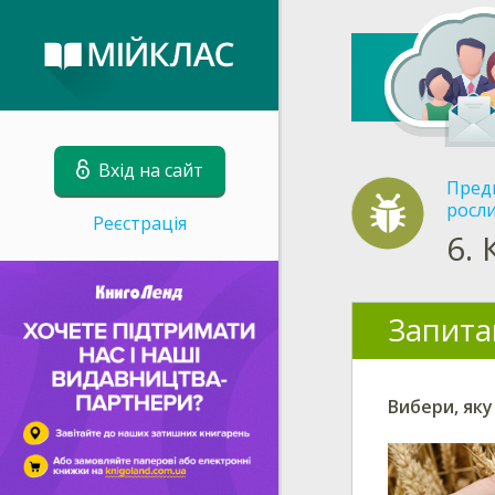
Вхід на сайт
Пред
росли
Реєстрація
6.
Запита
Вибери
, як