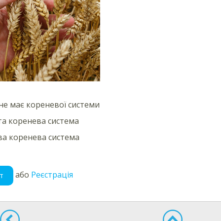
не має кореневої системи
а коренева система
а коренева система
або
Реєстрація
т