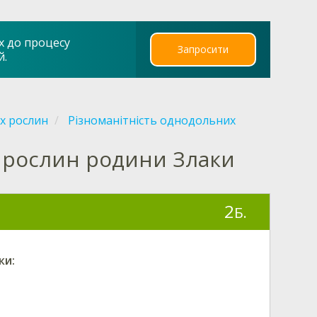
х до процесу
Запросити
й.
х рослин
Різноманітність однодольних
 рослин родини Злаки
2
Б.
ки
: