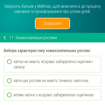
Запросіть батьків у МійКлас, щоб включити їх до процесу
навчання та проінформувати про успіхи дітей.
Запросити
11.
Комахозапильні рослини
Вибери
характеристику комахозапильних рослин:
квітки не мають яскраво забарвленої оцвітини і
запаху
квіти цих рослин не мають тичинок і маточок
великі квітки з яскраво забарвленою оцвітиною