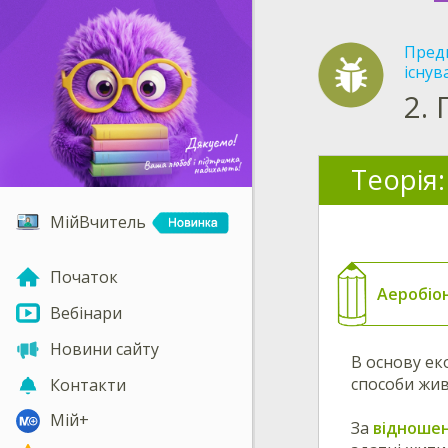
Пред
існув
2.
Теорія:
МійВчитель
Початок
Аеробіо
Вебінари
Новини сайту
В основу ек
способи жив
Контакти
Мій+
За
відношен