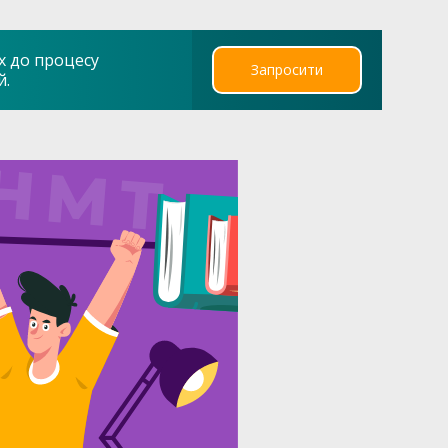
х до процесу
Запросити
й.