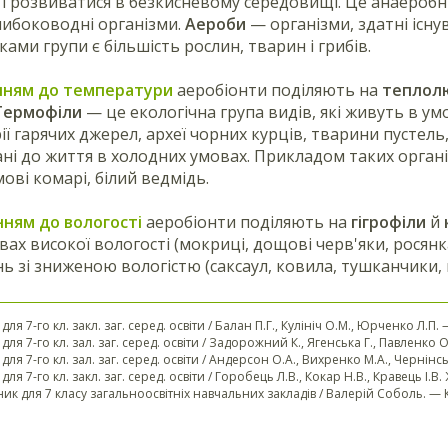
 і розвиватися в безкисневому середовищі. Це анаеробні 
либоководні організми.
Аероби
— організми, здатні існ
ами групи є більшість рослин, тварин і грибів.
нням до температури
аеробіонти поділяють на
теплолю
Термофіли
— це екологічна група видів, які живуть в у
ії гарячих джерел, археї чорних курців, тварини пустель,
ані до життя в холодних умовах. Прикладом таких організ
ові комарі, білий ведмідь.
нням до вологості
аеробіонти поділяють на
гігрофіли
й
вах високої вологості (мокриці, дощові черв'яки, росянк
нь зі зниженою вологістю (саксаул, ковила, тушканчики,
 для 7-го кл. закл. заг. серед. освіти / Балан П.Г., Кулініч О.М., Юрченко Л.П. 
 для 7-го кл. зал. заг. серед. освіти / Задорожний К., Ягенська Г., Павленко О.
. для 7-го кл. зал. заг. серед. освіти / Андерсон О.А., Вихренко М.А., Чернін
 для 7-го кл. закл. заг. серед. освіти / Горобець Л.В., Кокар Н.В., Кравець І.В
ник для 7 класу загальноосвітніх навчальних закладів / Валерій Соболь. — К