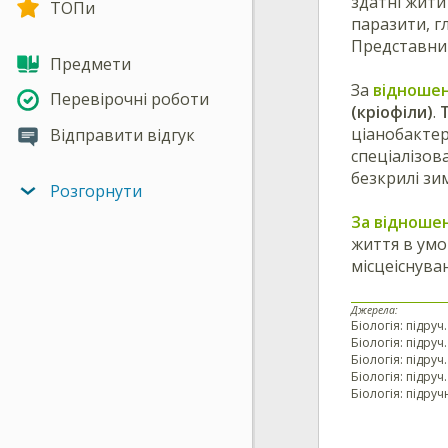
здатні жити
ТОПи
паразити, г
Представник
Предмети
За
відноше
Перевірочні роботи
(кріофіли)
.
ціанобактер
Відправити відгук
спеціалізов
безкрилі зим
Розгорнути
За відноше
життя в умо
місцеіснува
Джерела:
Біологія: підруч.
Біологія: підруч.
Біологія: підруч
Біологія: підруч.
Біологія: підруч