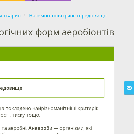
я тварин
Наземно-повітряне середовище
огічних форм аеробіонтів
редовище.
а покладено найрізноманітніші критерії:
сті, тиску тощо.
 та аеробні.
Анаероби
— організми, які