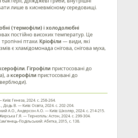
бактерії, дріжджеві гриби, внутрішні
увати лише в кисневмісному середовищі.
бні (термофіли) і холодолюбні
мовах постійно високих температур. Це
 тропічні птахи.
Кріофіли
— види, які
мів є хламідомонада снігова, снігова муха,
ксерофіли
.
Гігрофіли
пристосовані до
а), а
ксерофіли
пристосовані до
 верблюди).
— Київ: Генеза, 2024. с. 258-264.
, Додь В. — Київ: Освіта, 2024. с. 202-204.
ський А.О., Андерсон А.О. — Київ: Школяр, 2024. с. 214-215.
. Жирська Г.Я. — Тернопіль: Астон, 2024. с. 299-304.
ам'янець-Подільський: Абетка, 2015, с. 138.