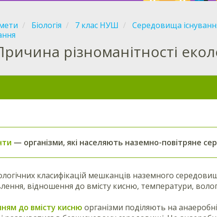
мети
Біологія
7 клас НУШ
Середовища існуванн
ання
Причина різноманітності екол
нти
— організми, які населяють наземно-повітряне се
ологічних класифікацій мешканців наземного середовищ
лення, відношення до вмісту кисню, температури, волого
ням до вмісту кисню
організми поділяють на анаеробні