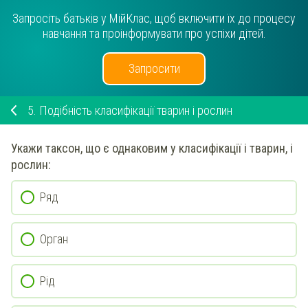
Запросіть батьків у МійКлас, щоб включити їх до процесу
навчання та проінформувати про успіхи дітей.
Запросити
5.
Подібність класифікації тварин і рослин
Укажи
таксон, що є однаковим у класифікації і тварин, і
рослин:
Ряд
Орган
Рід