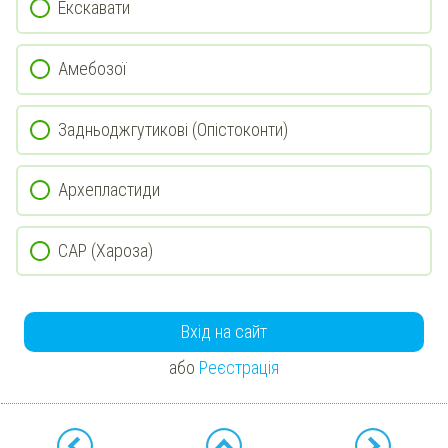
Екскавати
Амебозої
Задньоджгутикові (Опістоконти)
Архепластиди
САР (Хароза)
Вхід на сайт
або
Реєстрація