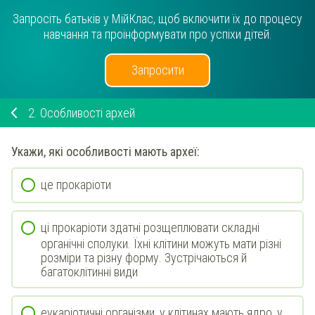
Запросіть батьків у МійКлас, щоб включити їх до процесу
навчання та проінформувати про успіхи дітей.
Запросити
2.
Особливості архей
Укажи
, які особливості мають археї:
це прокаріоти
ці прокаріоти здатні розщеплювати складні
органічні сполуки. Їхні клітини можуть мати різні
розміри та різну форму. Зустрічаються й
багатоклітинні види
еукаріотичні організми, у клітинах мають ядро, у