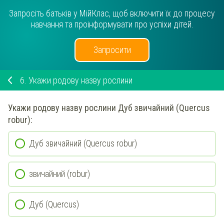
Запросіть батьків у МійКлас, щоб включити їх до процесу
навчання та проінформувати про успіхи дітей.
Запросити
6.
Укажи родову назву рослини
Укажи
родову назву рослини
Дуб звичайний (Quercus
robur)
:
Дуб звичайний (Quercus robur)
звичайний (robur)
Дуб (Quercus)