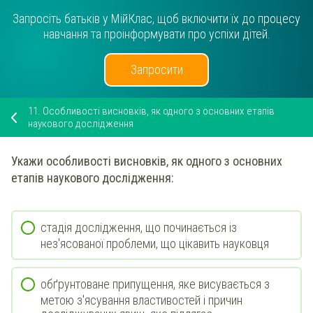
Запросіть батьків у МійКлас, щоб включити їх до процесу
навчання та проінформувати про успіхи дітей.
Запросити
11.
Особливості висновків, як одного з основних етапів
наукового дослідження
Укажи
особливості
висновків
, як одного з основних
етапів наукового дослідження:
стадія дослідження, що починається із
нез'ясованої проблеми, що цікавить науковця
обґрунтоване припущення, яке висувається з
метою з'ясування властивостей і причин