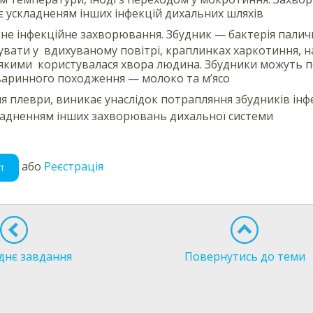
є ускладненям інших інфекцій дихальних шляхів
не інфекційне захворювання. Збудник — бактерія паличка
вати у вдихуваному повітрі, краплинках харкотиння, на 
якими користувалася хвора людина. Збудники можуть п
варинного походження — молоко та м’ясо
я плеври, виникає унаслідок потрапляння збудників ін
ладненням інших захворювань дихальної системи
або
Реєстрація
т
днє завдання
Повернутись до теми