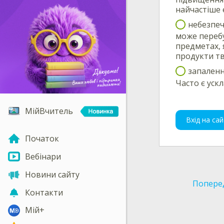
найчастіше 
небезпеч
може перебу
предметах, 
продукти т
запаленн
Часто є уск
МійВчитель
Вхід на сай
Початок
Вебінари
Новини сайту
Попере
Контакти
Мій+