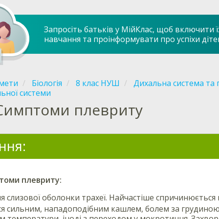
Запросіть батьків у МійКлас, щоб включити ї
навчання та проінформувати про успіхи діте
мети
Біологія
8 клас НУШ
Дихальна система та 
ьної системи
Симптоми плевриту
ння:
томи
плевриту
:
я слизової оболонки трахеї. Найчастіше спричинюється ві
я сильним, нападоподібним кашлем, болем за грудиною
 температури, іноді з переходом у мокротиння. Захвор