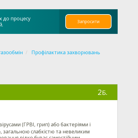
х до процесу
Запросити
й.
газообмін
Профілактика захворювань
2
Б.
русами (ГРВІ, грип) або бактеріями і
, загальною слабкістю та невеликим
ювання рідко буває самостійним,