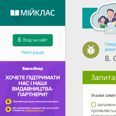
Вхід на сайт
Пред
дихал
Реєстрація
8.
Запита
Укажи
симп
запаленн
проявляєтьс
підвищенням