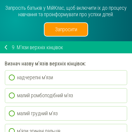
Запросіть батьків у МійКлас, щоб включити їх до процесу
навчання та проінформувати про успіхи дітей.
Запросити
9.
М'язи верхніх кінцівок
Визнач
назву м'язів
верхніх кінцівок
:
надчерепні м'язи
малий ромбоподібний м'яз
малий грудний м'яз
м'язи згиначі пальців