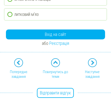
литковий м'яз
Вхід на сайт
або
Реєстрація
Попереднє
Повернутись до
Наступне
завдання
теми
завдання
Відправити відгук