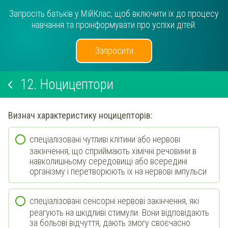
Запросіть батьків у МійКлас, щоб включити їх до процесу
навчання та проінформувати про успіхи дітей.
Запросити
12.
Ноцицептори
Визнач
характеристику
ноцицепторів
:
спеціалізовані чутливі клітини або нервові
закінчення, що сприймають хімічні речовини в
навколишньому середовищі або всередині
організму і перетворюють їх на нервові імпульси
спеціалізовані сенсорні нервові закінчення, які
реагують на шкідливі стимули. Вони відповідають
за больові відчуття, дають змогу своєчасно