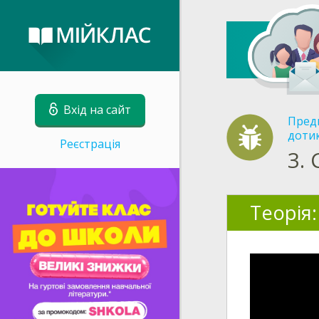
Вхід на сайт
Пред
дотик
Реєстрація
3.
Теорія: