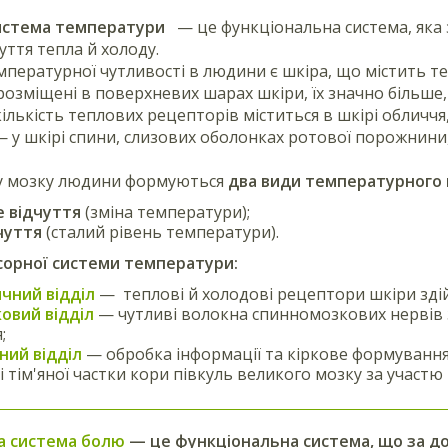
истема температури
— це функціональна система, яка
уття тепла й холоду.
пературної чутливості в людини є шкіра, що містить те
озміщені в поверхневих шарах шкіри, їх значно більше,
ількість теплових рецепторів міститься в шкірі обличчя, 
 у шкірі спини, слизових оболонках ротової порожнини,
у мозку людини формуються
два види температурного 
 відчуття
(зміна температури);
чуття
(сталий рівень температури).
сорної системи температури:
чний відділ
— теплові й холодові рецептори шкіри зд
овий відділ
— чутливі волокна спинномозкових нервів
;
ний відділ
— обробка інформації та кіркове формування 
і тім'яної частки кори півкуль великого мозку за участю 
а система болю
— це функціональна система, що за д