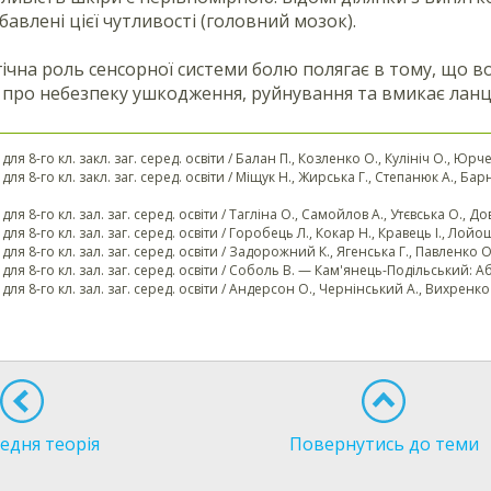
бавлені цієї чутливості (головний мозок).
гічна роль сенсорної системи болю полягає в тому, що 
про небезпеку ушкодження, руйнування та вмикає ланц
 для 8-го кл. закл. заг. серед. освіти / Балан П., Козленко О., Кулініч О., Юр
. для 8-го кл. закл. заг. серед. освіти / Міщук Н., Жирська Г., Степанюк А., Ба
 для 8-го кл. зал. заг. серед. освіти / Тагліна О., Самойлов А., Утєвська О., Д
. для 8-го кл. зал. заг. серед. освіти / Горобець Л., Кокар Н., Кравець І., Лой
 для 8-го кл. зал. заг. серед. освіти / Задорожний К., Ягенська Г., Павленко О.
. для 8-го кл. зал. заг. серед. освіти / Соболь В. — Кам'янець-Подільський: Аб
. для 8-го кл. зал. заг. серед. освіти / Андерсон О., Чернінський А., Вихренк
едня теорія
Повернутись до теми