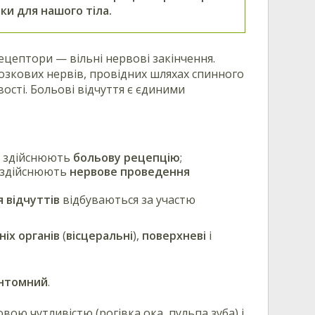
ки для нашого тіла.
ецептори — вільні нервові закінчення.
озкових нервів, провідних шляхах спинного
сті. Больові відчуття є єдиними
и здійснюють
больову рецепцію
;
 здійснюють
нервове проведення
 відчуттів
відбуваються за участю
ніх органів
(
вісцеральні
),
поверхневі
і
нтомний
.
вою чутливістю (рогівка ока, пульпа зуба) і