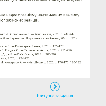
вона надає організму надзвичайно важливу
юг захисних реакцій.
ченко Л., Остапченко Л. — Київ: Генеза, 2025. с. 242-247.
рна Л. — Тернопіль: Підручники і посібники, 2025. с. 223-
овгаль Л. — Київ-Харків: Ранок, 2025. с. 175-177.
ош Г., Глодан О. — Тернопіль: Астон, 2025. с. 251-256.
, Додь В. — Київ: Освіта, 2025. с. 206-209.
етка, 2025, с. 224-225.
о М., Андерсон А. — Київ: Школяр, 2025, с. 176-177, 180-182.
Наступне завдання