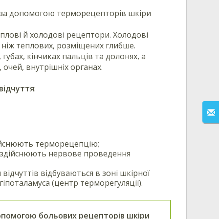
 за допомогою терморецепторів шкіри
плові й холодові рецептори. Холодові
 ніж теплових, розміщених глибше.
губах, кінчиках пальців та долонях, а
 очей, внутрішніх органах.
відчуття
:
ійснюють терморецепцію;
 здійснюють нервове проведення
відчуттів відбуваються в зоні шкірної
гіпоталамуса (центр терморегуляції).
опомогою больових рецепторів шкіри