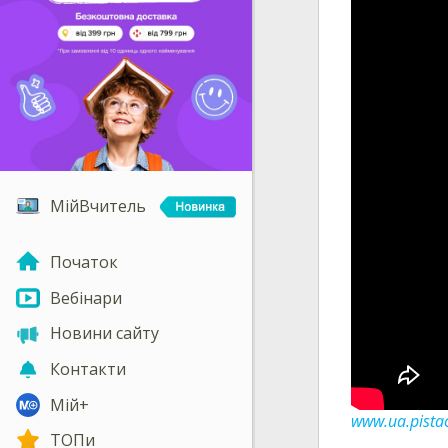
МійВчитель
Початок
Вебінари
Новини сайту
Контакти
Мій+
www.ua.pistac
ТОПи