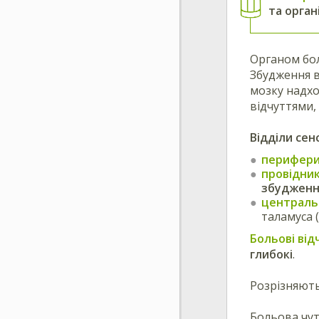
та орган
Органом бол
Збудження в
мозку надхо
відчуттями,
Відділи сен
перифери
провідник
збудженн
централь
таламуса 
Больові від
глибокі
.
Розрізняють
Больова чут