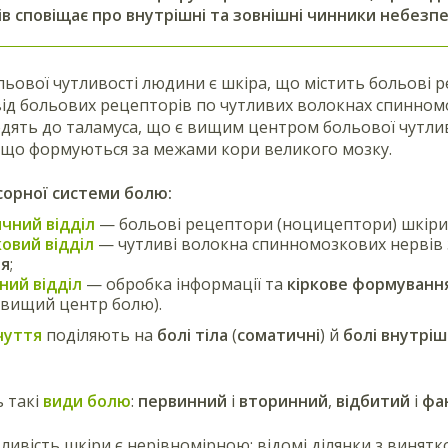
ів сповіщає про внутрішні та зовнішні чинники небезпе
ьової чутливості людини є шкіра, що містить больові р
ід больових рецепторів по чутливих волокнах спинном
дять до таламуса, що є вищим центром больової чутливо
 що формуються за межами кори великого мозку.
сорної системи болю:
чний відділ
— больові рецептори (ноцицептори) шкір
овий відділ
— чутливі волокна спинномозкових нервів
я
;
ний відділ
— обробка інформації та
кіркове формування
(вищий центр болю).
чуття
поділяють на
болі тіла
(
соматичні
) й
болі внутріш
 такі
види болю
:
первинний
і
вторинний
,
відбитий
і
фа
ливість шкіри є нерівномірною: відомі ділянки з винятко