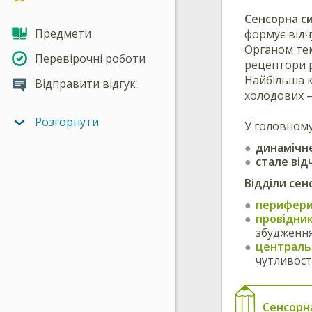
Сенсорна с
Предмети
формує відч
Органом тем
Перевірочні роботи
рецептори р
Найбільша к
Відправити відгук
холодових —
Розгорнути
У головном
динамічне
стале від
Відділи сен
перифери
провідник
збудження
централь
чутливост
Сенсорн