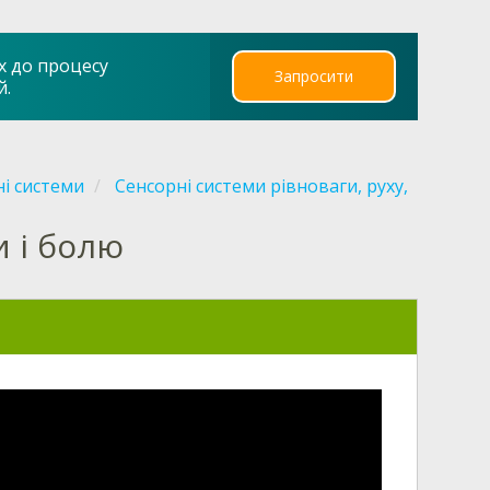
х до процесу
Запросити
й.
ні системи
Сенсорні системи рівноваги, руху,
 і болю