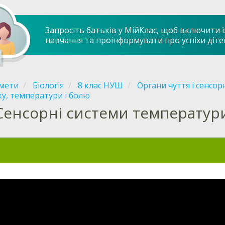
Запросіть батьків у МійКлас, щоб включити ї
навчання та проінформувати про успіхи діте
мети
Біологія
8 клас НУШ
Органи чуття і сенсор
у, температури і болю
Сенсорні системи температури