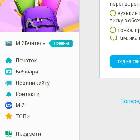
перетворенн
вузький 
тиску з обо
тонка, п
0,1
мм, яка 
МійВчитель
Початок
Вхід на сай
Вебінари
Новини сайту
Контакти
Попере
Мій+
ТОПи
Предмети