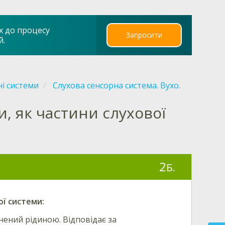
х до процесу
Запросити
й.
ні системи
Слухова сенсорна система. Вухо.
, як частини слухової
2
Б.
ої системи:
нений рідиною. Відповідає за