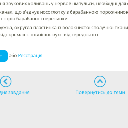
я звукових коливань у нервові імпульси, необхідні для 
канал, що з'єднує носоглотку з барабанною порожнино
х сторін барабанної перетинки
ружна, округла пластинка із волокнистої сполучної тка
відокремлює зовнішнє вухо від середнього
або
Реєстрація
т
днє завдання
Повернутись до теми