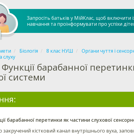
Запросіть батьків у МійКлас, щоб включити ї
навчання та проінформувати про успіхи діте
мети
Біологія
8 клас НУШ
Органи чуття і сенсор
а слуху
Функції барабанної перетинки
ої системи
ння:
ції
барабанної перетинки
як частини слухової сенсорн
о закручений кістковий канал внутрішнього вуха, запов