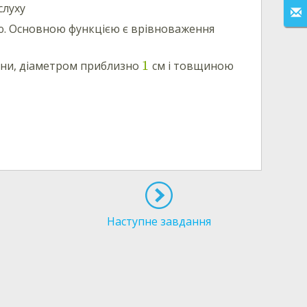
слуху
ю. Основною функцією є врівноваження
1
нини, діаметром приблизно
см і товщиною
Наступне завдання