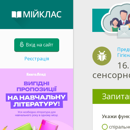
Вхід на сайт
Пред
Гігієн
Реєстрація
16.
сенсорн
Запита
Укажи
функ
спіральн