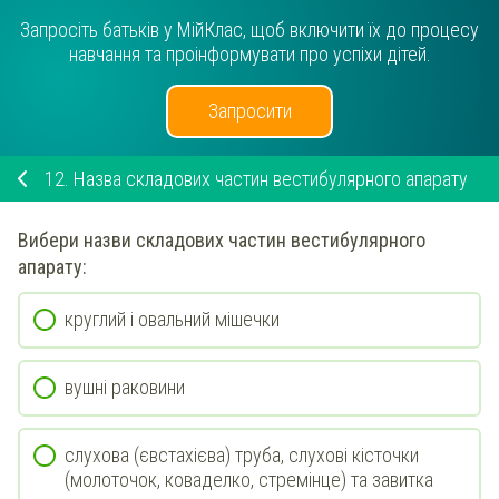
Запросіть батьків у МійКлас, щоб включити їх до процесу
навчання та проінформувати про успіхи дітей.
Запросити
12.
Назва складових частин вестибулярного апарату
Вибери
назви складових частин вестибулярного
апарату:
круглий і овальний мішечки
вушні раковини
слухова (євстахієва) труба, слухові кісточки
(молоточок, коваделко, стремінце) та завитка