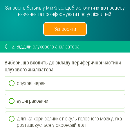
Запросіть батьків у МійКлас, щоб включити їх до процесу
навчання та проінформувати про успіхи дітей.
Запросити
2.
Відділи слухового аналізатора
Вибери
, що входить до складу
периферичної
частини
слухового аналізатора:
слухові нерви
вушні раковини
ділянка кори великих півкуль головного мозку, яка
розташовується у скроневій долі