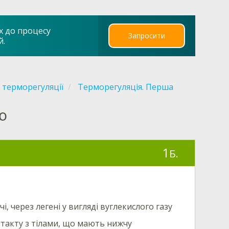
х до процесу
Запросити
й.
 терморегуляції
Терморегуляція. Перша
ю
1
Б.
і, через легені у вигляді вуглекислого газу
онтакту з тілами, що мають нижчу