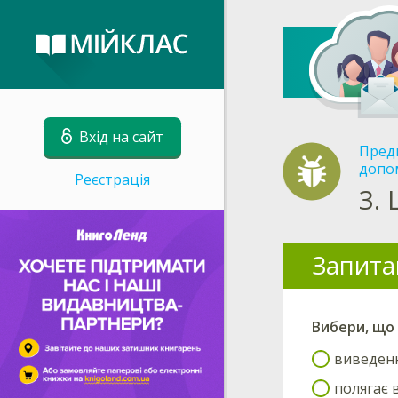
Вхід на сайт
Пред
допом
Реєстрація
3.
Запита
Вибери
, що
виведення
полягає 