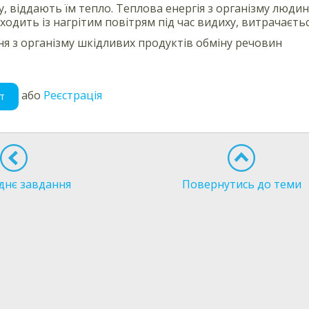
, віддають їм тепло. Теплова енергія з організму люди
ходить із нагрітим повітрям під час видиху, витрачаєт
я з організму шкідливих продуктів обміну речовин
або
Реєстрація
т
днє завдання
Повернутись до теми