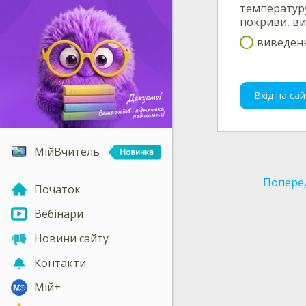
температуру
покриви, ви
виведенн
Вхід на сай
МійВчитель
Попере
Початок
Вебінари
Новини сайту
Контакти
Мій+