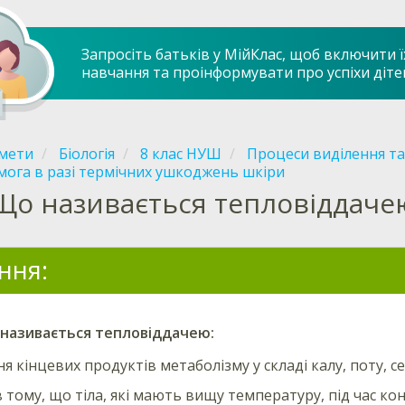
Запросіть батьків у МійКлас, щоб включити ї
навчання та проінформувати про успіхи діте
мети
Біологія
8 клас НУШ
Процеси виділення та
ога в разі термічних ушкоджень шкіри
Що називається тепловіддаче
ння:
 називається
тепловіддачею
:
 кінцевих продуктів метаболізму у складі калу, поту, сеч
в тому, що тіла, які мають вищу температуру, під час к