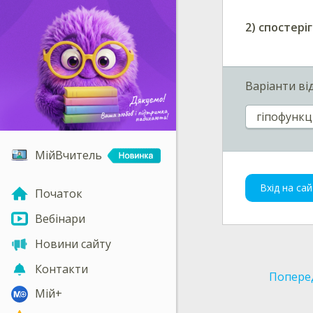
2)
спостеріг
Варіанти ві
гіпофункці
МійВчитель
Вхід на сай
Початок
Вебінари
Новини сайту
Контакти
Попере
Мій+