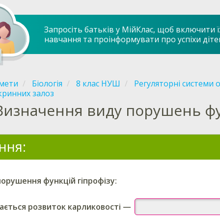
Запросіть батьків у МійКлас, щоб включити ї
навчання та проінформувати про успіхи діте
мети
Біологія
8 клас НУШ
Регуляторні системи 
кринних залоз
Визначення виду порушень фу
ння:
порушення функцій
гіпрофізу
:
гається розвиток карликовості
—