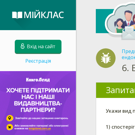
Вхід на сайт
Пред
ендо
Реєстрація
6.
Запита
Укажи
вид 
1)
спостері