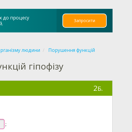
х до процесу
Запросити
й.
організму людини
Порушення функцій
нкцій гіпофізу
2
Б.
;