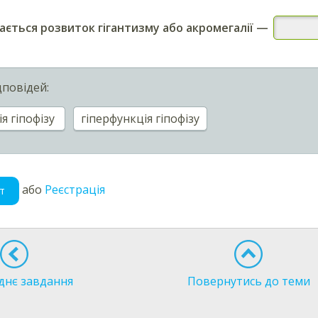
ається розвиток гігантизму або акромегалії
—
дповідей:
я гіпофізу
гіперфункція гіпофізу
або
Реєстрація
т
днє завдання
Повернутись до теми