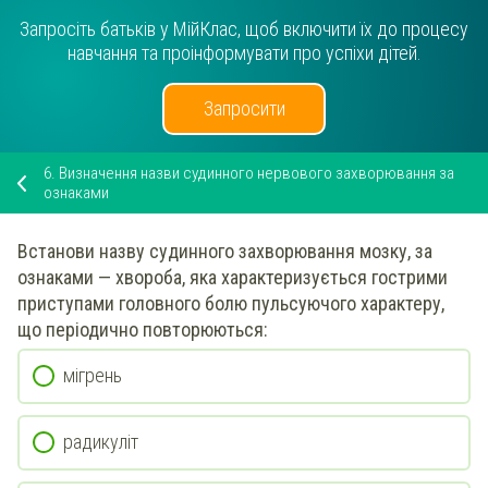
Запросіть батьків у МійКлас, щоб включити їх до процесу
навчання та проінформувати про успіхи дітей.
Запросити
6.
Визначення назви судинного нервового захворювання за
ознаками
Встанови
назву судинного захворювання мозку, за
ознаками —
хвороба, яка характеризується гострими
приступами головного болю пульсуючого характеру,
що періодично повторюються
:
мігрень
радикуліт