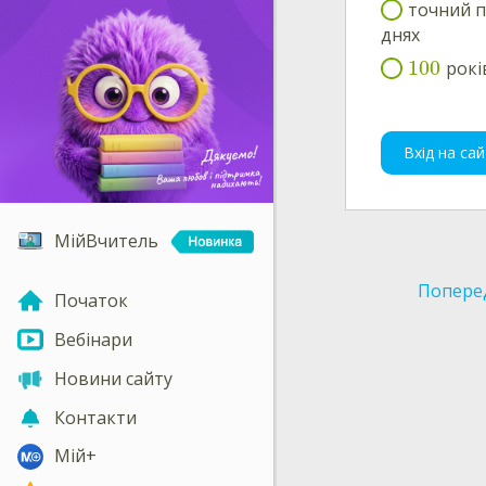
точний п
днях
100
рокі
Вхід на сай
МійВчитель
Попере
Початок
Вебінари
Новини сайту
Контакти
Мій+