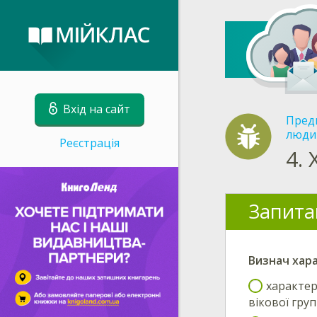
Вхід на сайт
Пред
люди
Реєстрація
4.
Запита
Визнач
хар
характер
вікової гру