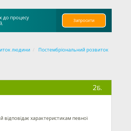
х до процесу
Запросити
й.
виток людини
Постембріональний розвиток
2
Б.
ий відповідає характеристикам певної