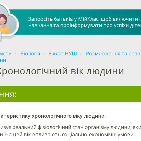
Запросіть батьків у МійКлас, щоб включити ї
навчання та проінформувати про успіхи діте
мети
Біологія
8 клас НУШ
Розмноження та роз
ни
Хронологічний вік людини
ння:
актеристику
хронологічного
віку людини:
изує реальний фізіологічний стан організму людини, як
пи. На цей вік впливають соціально-економічні умови