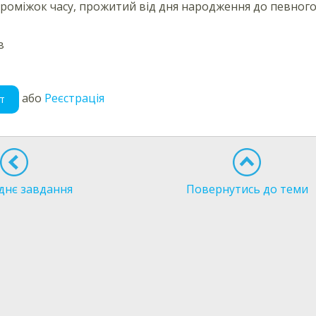
роміжок часу, прожитий від дня народження до певного 
в
або
Реєстрація
т
днє завдання
Повернутись до теми