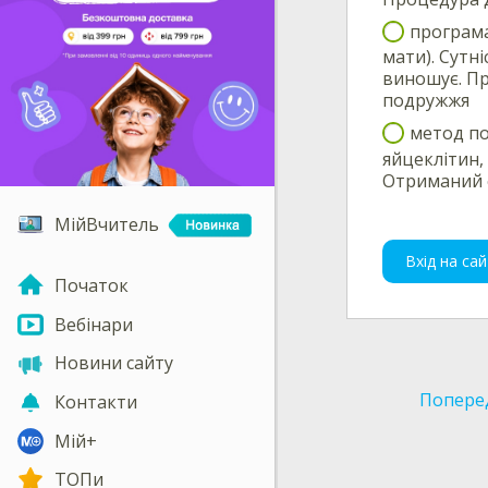
програма
мати). Сутн
виношує. Пр
подружжя
метод по
яйцеклітин,
Отриманий 
МійВчитель
Вхід на сай
Початок
Вебінари
Новини сайту
Попере
Контакти
Мій+
ТОПи