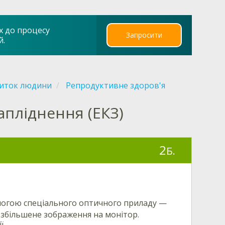
х до процесу
Запросити
й.
виток людини
Репродуктивне здоров'я
пліднення (ЕКЗ)
2
Б.
могою спеціального оптичного приладу —
и збільшене зображення на монітор.
ї