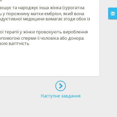
иношує та народжує інша жінка (сурогатна
ть у порожнину матки ембріон, який вона
дуктивної медицини вимагає згоди обох із
ої терапії у жінки провокують вироблення
опомогою сперми її чоловіка або донора.
ою вагітність
Наступне завдання