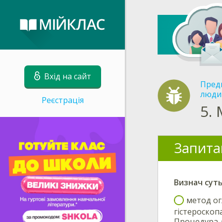
Вхід на сайт
Пред
люди
Реєстрація
5.
Запита
Визнач
сут
метод ог
гістероскоп
Процедура д