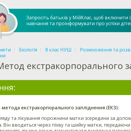
Запросіть батьків у МійКлас, щоб включити ї
навчання та проінформувати про успіхи діте
мети
Біологія
8 клас НУШ
Розмноження та роз
ни
Метод екстракорпорального за
ння:
ь метода
екстракорпорального запліднення (ЕКЗ)
:
ляду та лікування порожнини матки зсередини за допо
а. Він вводиться через піхву та шийку матки, передаюч
озволяє лікарю точно діагностувати внутрішні патологі