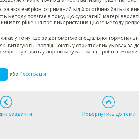
, за якої ембріон, отриманий від біологічних батьків в
ість методу полягає в тому, що сурогатній матері вводя
ийняття рішення про використання цього методу репро
лягає у тому, що за допомогою спеціальної гормональн
 які витягують і запліднюють у сприятливих умовах за д
ембріон уводять у порожнину матки, що робить можлив
або
Реєстрація
т
днє завдання
Повернутись до теми