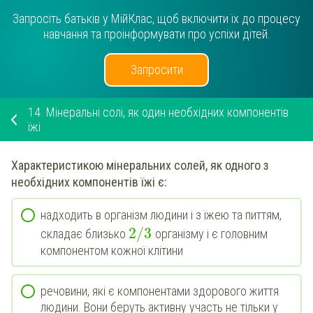
Запросіть батьків у МійКлас, щоб включити їх до процесу
навчання та проінформувати про успіхи дітей.
Запросити
14.
Мінеральні солі, як один необхідних компонентів
їжі
Характеристикою
мінеральних солей
, як одного з
необхідних компонентів їжі є:
надходить в організм людини і з їжею та питтям,
2
/
3
складає близько
організму і є головним
компонентом кожної клітини
речовини, які є компонентами здорового життя
людини. Вони беруть активну участь не тільки у