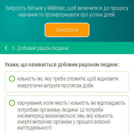
Запросіть батьків у МійКлас, щоб включити їх до процесу
навчання та проінформувати про успіхи дітей.
Запросити
5.
Добовий раціон людини
Укажи
, що називається добовим раціоном людини :
кількість їжі, яку треба спожити, щоб відновити
енергетичні витрати протягом доби
харчування, коли якість і кількість їжі відповідають
потребам організму людини. Ці потреби
насамперед визначаються тим, яку кількість
енергії витрачає організм у процесі власної
життєдіяльності