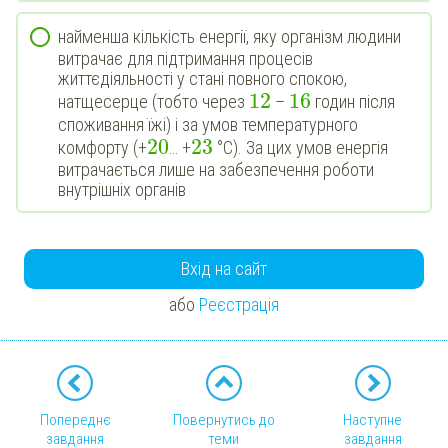
найменша кількість енергії, яку організм людини
витрачає для підтримання процесів
життєдіяльності у стані повного спокою,
12
16
натщесерце (тобто через
–
годин після
споживання їжі) і за умов температурного
20
23
комфорту (+
… +
°С). За цих умов енергія
витрачається лише на забезпечення роботи
внутрішніх органів
Вхід на сайт
або
Реєстрація
Попереднє
Повернутись до
Наступне
завдання
теми
завдання