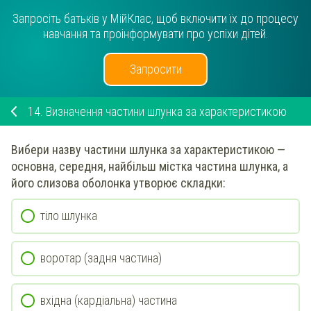
Запросіть батьків у МійКлас, щоб включити їх до процесу
навчання та проінформувати про успіхи дітей.
Запросити
14.
Визначення частини шлунка за характеристикою
Вибери
назву частини
шлунка за характеристикою —
основна, середня, найбільш містка частина шлунка, а
його слизова оболонка утворює складки
:
тіло шлунка
воротар (задня частина)
вхідна (кардіальна) частина