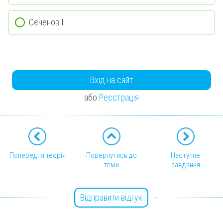
Сєченов І.
Вхід на сайт
або
Реєстрація
Попередня теорія
Повернутись до
Наступне
теми
завдання
Відправити відгук