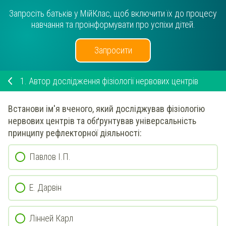
Запросіть батьків у МійКлас, щоб включити їх до процесу
навчання та проінформувати про успіхи дітей.
Запросити
1.
Автор дослідження фізіології нервових центрів
Встанови
ім'я вченого,
який досліджував фізіологію
нервових центрів та обґрунтував універсальність
принципу рефлекторної діяльності
:
Павлов І.П.
Е. Дарвін
Лінней Карл