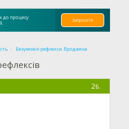
х до процесу
Запросити
й.
ість
Безумовні рефлекси. Вроджена
рефлексів
2
Б.