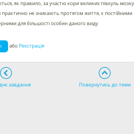
ться, як правило, за участю кори великих півкуль мозку
 практично не зникають протягом життя, є постійними
ерними для більшості особин даного виду
або
Реєстрація
т
днє завдання
Повернутись до теми