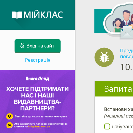
Вхід на сайт
Пред
пове
Реєстрація
10.
Запита
Встанови
ха
(можливі дек
набуваю