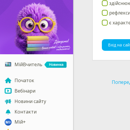
здійснюю
рефлекси
є характ
Вхід на сай
МійВчитель
Початок
Попере
Вебінари
Новини сайту
Контакти
Мій+