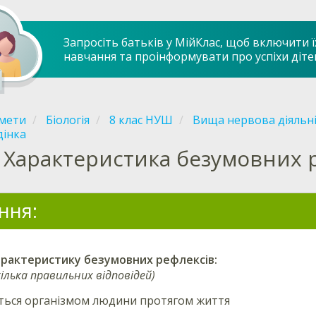
Запросіть батьків у МійКлас, щоб включити ї
навчання та проінформувати про успіхи діте
мети
Біологія
8 клас НУШ
Вища нервова діяльн
дінка
Характеристика безумовних 
ння:
рактеристику безумовних рефлексів:
ілька правильних відповідей)
ться організмом людини протягом життя