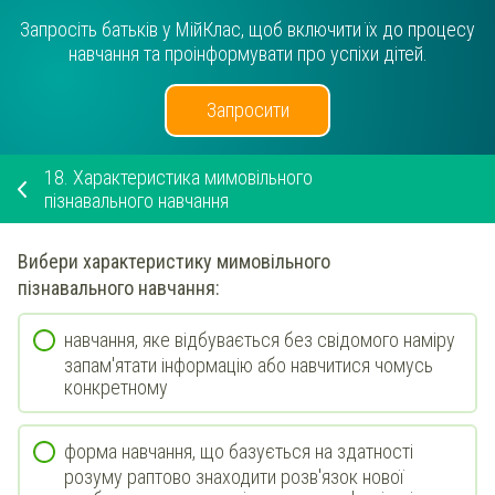
Запросіть батьків у МійКлас, щоб включити їх до процесу
навчання та проінформувати про успіхи дітей.
Запросити
18.
Характеристика мимовільного
пізнавального навчання
Вибери
характеристику
мимовільного
пізнавального
навчання:
навчання, яке відбувається без свідомого наміру
запам'ятати інформацію або навчитися чомусь
конкретному
форма навчання, що базується на здатності
розуму раптово знаходити розв'язок нової