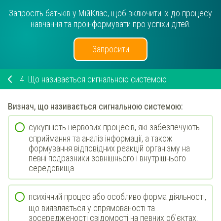
Запросіть батьків у МійКлас, щоб включити їх до процесу
навчання та проінформувати про успіхи дітей.
Запросити
4.
Що називається сигнальною системою
Визнач
, що називається сигнальною системою:
сукупність нервових процесів, які забезпечують
сприймання та аналіз інформації, а також
формування відповідних реакцій організму на
певні подразники зовнішнього і внутрішнього
середовища
психічний процес або особливо форма діяльності,
що виявляється у спрямованості та
зосередженості свідомості на певних об'єктах,