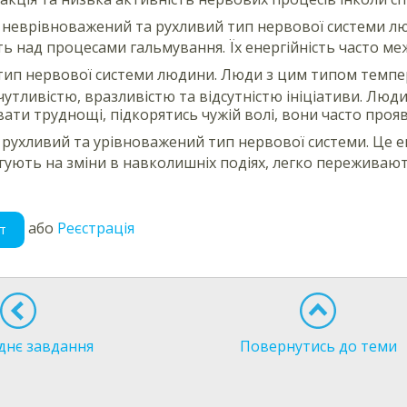
 неврівноважений та рухливий тип нервової системи л
 над процесами гальмування. Їх енергійність часто ме
тип нервової системи людини. Люди з цим типом темпе
утливістю, вразливістю та відсутністю ініціативи. Люд
ати труднощі, підкорятись чужій волі, вони часто проя
 рухливий та урівноважений тип нервової системи. Це ен
ують на зміни в навколишніх подіях, легко переживают
або
Реєстрація
т
днє завдання
Повернутись до теми