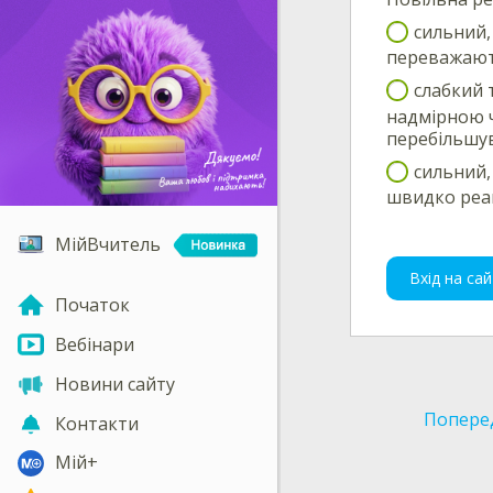
сильний,
переважають
слабкий 
надмірною ч
перебільшув
сильний,
швидко реаг
МійВчитель
Вхід на сай
Початок
Вебінари
Новини сайту
Попере
Контакти
Мій+