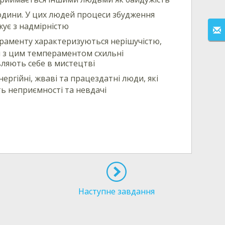
юдини. У цих людей процеси збудження
жує з надмірністю
раменту характеризуються нерішучістю,
и з цим темпераментом схильні
вляють себе в мистецтві
ергійні, жваві та працездатні люди, які
ь неприємності та невдачі
Наступне завдання