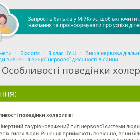
Запросіть батьків у МійКлас, щоб включити ї
навчання та проінформувати про успіхи діте
мети
Біологія
8 клас НУШ
Вища нервова діяльн
и вивчення вищої нервової діяльності людини
Особливості поведінки холер
ння:
ливості поведінки
холериків
:
 інертний та урівноважений тип нервової системи люди
своїх силах люди. Рішення приймають повільно, вони біл
акція та низька активність нервових процесів інколи 