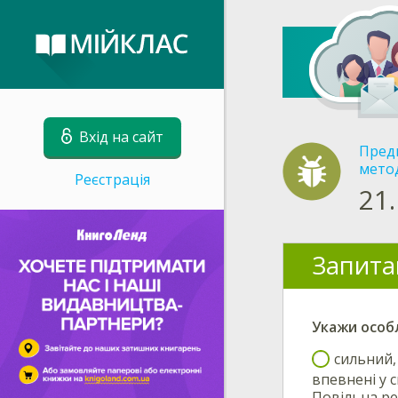
Вхід на сайт
Пред
метод
Реєстрація
21.
Запита
Укажи
о
соб
сильний,
впевнені у 
Повільна ре