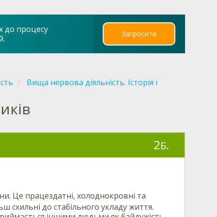
х до процесу
Запросити
й.
ість
Вища нервова діяльність. Історія і
иків
2
Б.
ни. Це працездатні, холоднокровні та
ьш схильні до стабільного укладу життя.
сприймається іншими людьми як байдужість