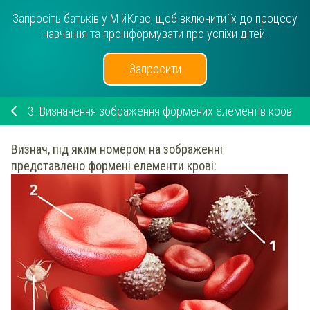
Запросіть батьків у МійКлас, щоб включити їх до процесу
навчання та проінформувати про успіхи дітей.
Запросити
3.
Визначення зображення формених елементів крові
Визнач
, під яким номером на зображенні
представлено формені елементи
крові
: