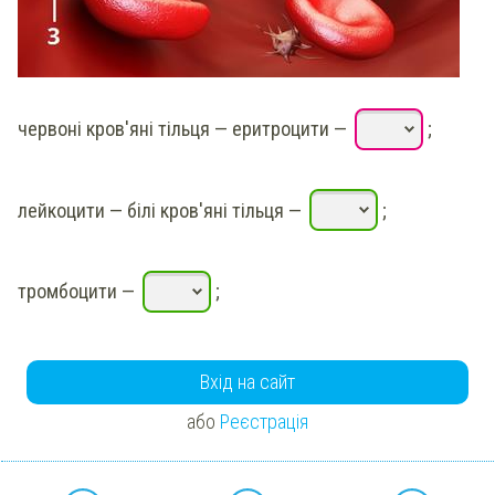
червоні кров'яні тільця — еритроцити
—
;
лейкоцити — білі кров'яні тільця
—
;
тромбоцити
—
;
Вхід на сайт
або
Реєстрація