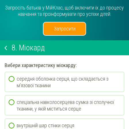
Запросіть батьків у МійКлас, щоб включити їх до процесу
навчання та проінформувати про успіхи дітей.
Запросити
8.
Міокард
Вибери
характеристику
міокард
у:
середня оболонка серця, що складається з
м'язової тканини
спеціальна навколосерцева сумка зі сполучної
тканини, у якій міститься серце
внутрішній шар стінки серця