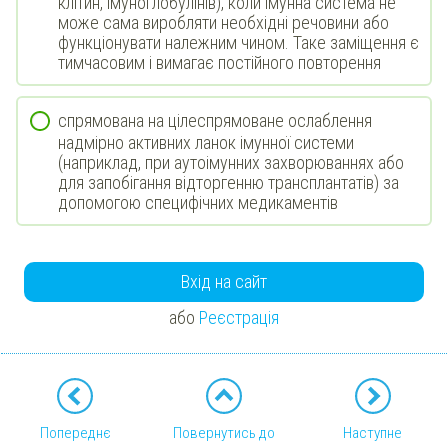
клітин, імуноглобулінів), коли імунна система не
може сама виробляти необхідні речовини або
функціонувати належним чином. Таке заміщення є
тимчасовим і вимагає постійного повторення
спрямована на цілеспрямоване ослаблення
надмірно активних ланок імунної системи
(наприклад, при аутоімунних захворюваннях або
для запобігання відторгенню трансплантатів) за
допомогою специфічних медикаментів
Вхід на сайт
або
Реєстрація
Попереднє
Повернутись до
Наступне