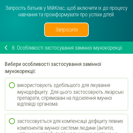
Запросіть батьків у МійКлас, щоб включити їх до процесу
навчання та проінформувати про успіхи дітей.
Запросити
8.
Особливості застосування замінної імунокорекції
Вибери
особливості застосування
замінної
імунокорекції
:
використовують здебільшого для лікування
імунодефіциту. Для цього застосовують лікарські
препарати, спрямовані на підсилення імунної
відповіді організма
застосовується для компенсації дефіциту певних
компонентів імунної системи людини (антитіл,