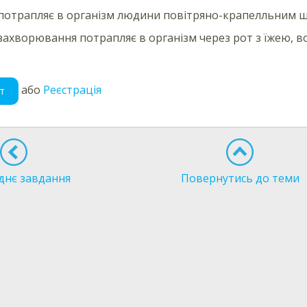
потрапляє в організм людини повітряно-крапелльним 
захворювання потрапляє в організм через рот з їжею, 
або
Реєстрація
т
днє завдання
Повернутись до теми