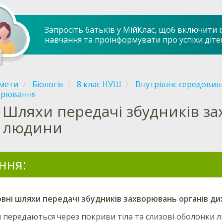
Запросіть батьків у МійКлас, щоб включити ї
навчання та проінформувати про успіхи діте
мети
Біологія
8 клас НУШ
Внутрішнє середовищ
орювання
Шляхи передачі збудників з
 людини
ння:
вні шляхи передачі збудників захворювань органів д
 передаються через покриви тіла та слизові оболонки 