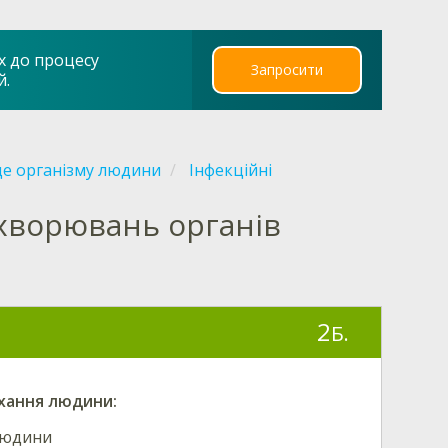
х до процесу
Запросити
й.
е організму людини
Інфекційні
ахворювань органів
2
Б.
ихання людини:
людини