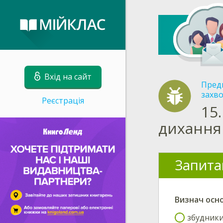
Вхід на сайт
Пред
захв
Реєстрація
15.
дихання
Запита
Визнач
осно
збудники