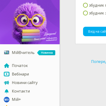
збудник 
збудник 
Вхід на сай
МійВчитель
Попере
Початок
Вебінари
Новини сайту
Контакти
Мій+