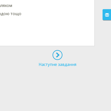
шляхом
водою тощо
Наступне завдання