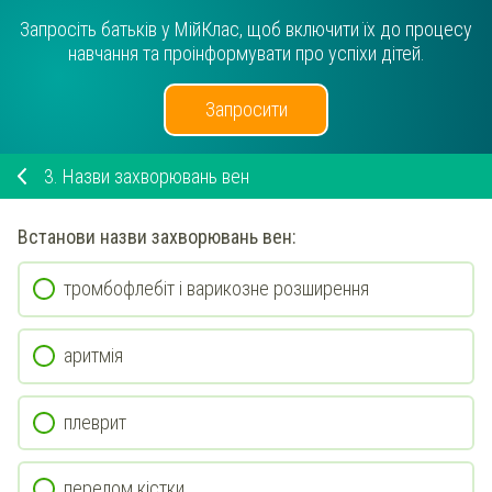
Запросіть батьків у МійКлас, щоб включити їх до процесу
навчання та проінформувати про успіхи дітей.
Запросити
3.
Назви захворювань вен
Встанови
назви захворювань вен:
тромбофлебіт і варикозне розширення
аритмія
плеврит
перелом кістки